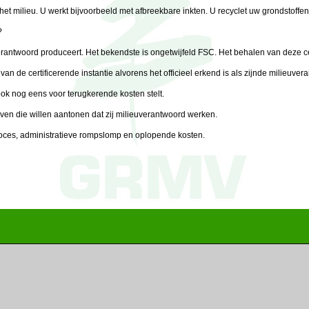
t milieu. U werkt bijvoorbeeld met afbreekbare inkten. U recyclet uw grondstoffen.
?
uverantwoord produceert. Het bekendste is ongetwijfeld FSC. Het behalen van deze ce
van de certificerende instantie alvorens het officieel erkend is als zijnde milieuv
ok nog eens voor terugkerende kosten stelt.
en die willen aantonen dat zij milieuverantwoord werken.
roces, administratieve rompslomp en oplopende kosten.