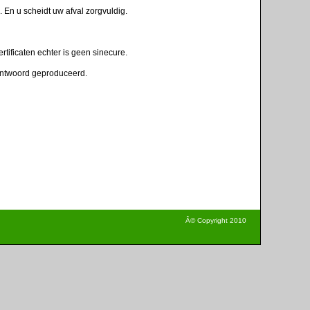
 En u scheidt uw afval zorgvuldig.
rtificaten echter is geen sinecure.
erantwoord geproduceerd.
Â© Copyright 2010