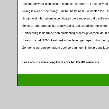
Bovendien werkt u zo schoon mogelijk, wederom uit respect voor he
Vraag is alleen: hoe draagt u dit het beste naar uw klanten toe uit
Er zijn veel internationale certificaten die aangeven dat u milie
Zo moet ieder product dat u ontwerpt of drukt goedkeuring krijgen 
Certificering is daarmee een omslachtig proces geworden, dat u o
Daarom is het GRMV keurmerk in het leven geroepen. Voor bedrijv
Zonder te worden gehinderd door vertragingen in het productiep
Lees of u in aanmerking komt voor het GRMV keurmerk.